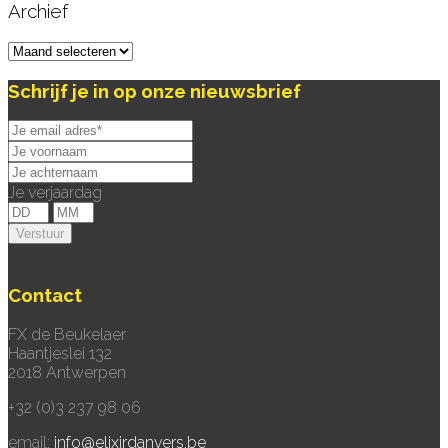
Archief
Archief
Schrijf je in op onze nieuwsbrief
Je verjaardag
Contact
FX de Beukelaer
Haantjeslei 132
2018 Antwerpen
+32 (0)3 237 98 06
email:
info@elixirdanvers.be