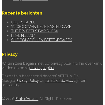
Recente berichten
CHEF’S TABLE
‘IN CHOC’ VAN DEZE EASTER CAKE
THE BRUSSELS BAR SHOW
PRALINE 1863
CHOCOLADE – EN PATEEKESWEEK
Privacy
Wij zijn zeer begaan met uw privacy. Alle info hierover kan u
vinden op onze
privacy pagina
.
Deze site is beschermd door reCAPTCHA. De
Google
Privacy Policy
en
Terms of Service
zijn van
toepassing.
© 2026
Elixir d'Anvers
All Rights Reserved.