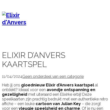
ELIXIR D’ANVERS
KAARTSPEL
11/04/2024
Geen onderdeel van een categorie
Heb jij ons
gloednieuw Elixir d’Anvers kaartspel
al
ontdekt? Ideaal voor een
avondje ontspanning en
gezelligheid
met uiteraard een Elixirke erbij! Deze
speelkaarten zijn prachtig bedrukt met een authentieke retro
affiche – een leuke
cartoon van Julian Key
– die zorgt
voor een
vleugje speelsheid en charme
. Of je nu een